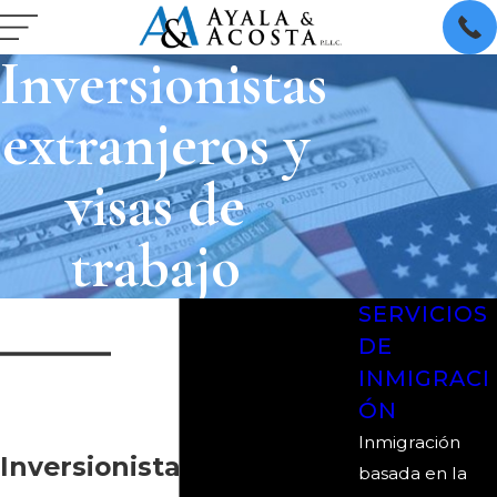
Inversionistas
extranjeros y
visas de
trabajo
SERVICIOS
DE
INMIGRACI
ÓN
Inmigración
Inversionista Extranjero y
basada en la