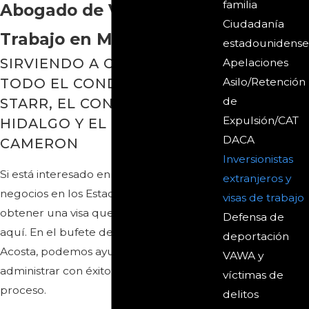
familia
Abogado de Visa de
Ciudadanía
Trabajo en McAllen
estadounidense
SIRVIENDO A CLIENTES EN
Apelaciones
Asilo/Retención
TODO EL CONDADO DE
de
STARR, EL CONDADO DE
Expulsión/CAT
HIDALGO Y EL CONDADO DE
DACA
CAMERON
Inversionistas
Si está interesado en invertir o hacer
extranjeros y
negocios en los Estados Unidos, deberá
visas de trabajo
obtener una visa que le permita trabajar
Defensa de
aquí. En el bufete de abogados Ayala &
deportación
Acosta, podemos ayudarlo a navegar y
VAWA y
administrar con éxito este complejo
víctimas de
proceso.
delitos