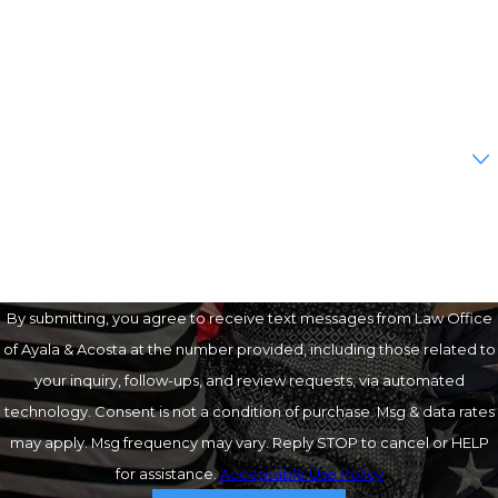
Phone
Email
Are you a new client?
How can we help you?
By submitting, you agree to receive text messages from Law Office
of Ayala & Acosta at the number provided, including those related to
your inquiry, follow-ups, and review requests, via automated
technology. Consent is not a condition of purchase. Msg & data rates
may apply. Msg frequency may vary. Reply STOP to cancel or HELP
for assistance.
Acceptable Use Policy