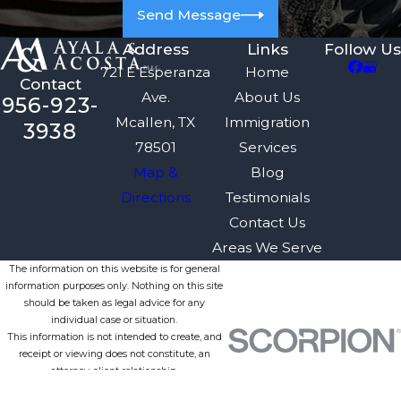
Send Message
Address
Links
Follow Us
721 E Esperanza
Home
Contact
Ave.
About Us
956-923-
Mcallen, TX
Immigration
3938
78501
Services
Map &
Blog
Directions
Testimonials
Contact Us
Areas We Serve
The information on this website is for general
information purposes only. Nothing on this site
should be taken as legal advice for any
individual case or situation.
This information is not intended to create, and
receipt or viewing does not constitute, an
attorney-client relationship.
© 2026 All Rights Reserved.