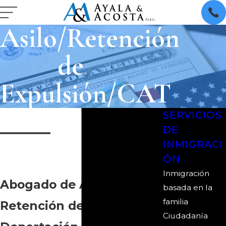
Asilo/Retención
de
Expulsión/CAT
SERVICIOS
DE
INMIGRACI
ÓN
Inmigración
Abogado de Asilo,
basada en la
familia
Retención de
Ciudadanía