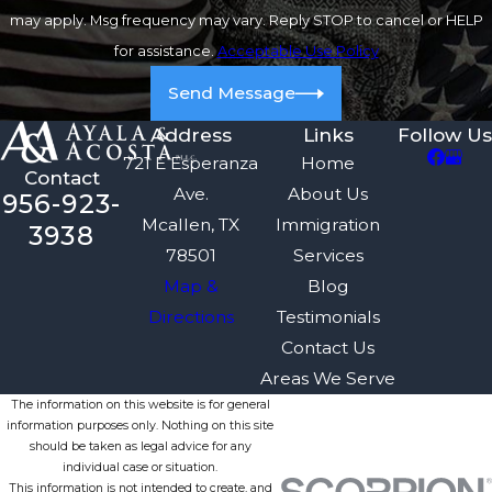
may apply. Msg frequency may vary. Reply STOP to cancel or HELP
for assistance.
Acceptable Use Policy
Send Message
Address
Links
Follow Us
721 E Esperanza
Home
Contact
Ave.
About Us
956-923-
Mcallen, TX
Immigration
3938
78501
Services
Map &
Blog
Directions
Testimonials
Contact Us
Areas We Serve
The information on this website is for general
information purposes only. Nothing on this site
should be taken as legal advice for any
individual case or situation.
This information is not intended to create, and