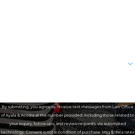
Last Name
Phone
Email
Are you a new client?
How can we help you?
By submitting, you agree to receive text messages from Law Office
of Ayala & Acosta at the number provided, including those related to
your inquiry, follow-ups, and review requests, via automated
technology. Consent is not a condition of purchase. Msg & data rates