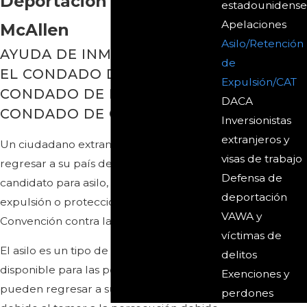
Deportación y CAT en
estadounidense
Apelaciones
McAllen
Asilo/Retención
AYUDA DE INMIGRACIÓN EN
de
EL CONDADO DE STARR,
Expulsión/CAT
CONDADO DE HIDALGO,
DACA
CONDADO DE CAMERON
Inversionistas
extranjeros y
Un ciudadano extranjero que teme
visas de trabajo
regresar a su país de origen puede ser
Defensa de
candidato para asilo, retención de
deportación
expulsión o protección bajo la
VAWA y
Convención contra la Tortura (CAT).
víctimas de
El asilo es un tipo de protección
delitos
disponible para las personas que no
Exenciones y
pueden regresar a su país de origen
perdones